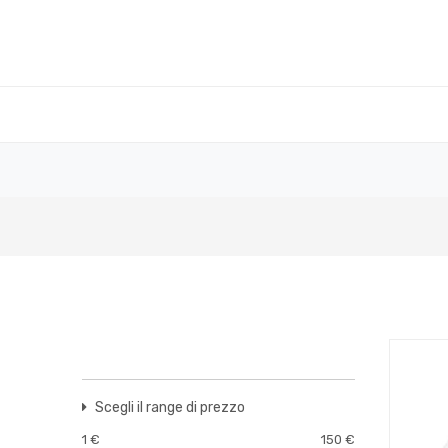
Scegli il range di prezzo
1
€
150
€