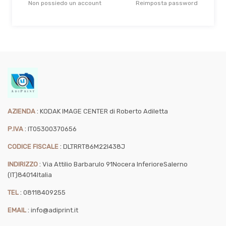
Non possiedo un account
Reimposta password
:
AZIENDA
KODAK IMAGE CENTER di Roberto Adiletta
:
P.IVA
IT05300370656
:
CODICE FISCALE
DLTRRT86M22I438J
:
INDIRIZZO
Via Attilio Barbarulo 91
Nocera Inferiore
Salerno
(IT)
84014
Italia
:
TEL
08118409255
:
EMAIL
info@adiprint.it