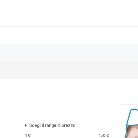
Scegli il range di prezzo
1
€
150
€