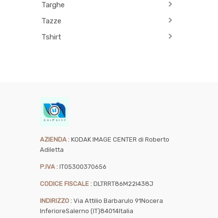
Targhe
Tazze
Tshirt
:
AZIENDA
KODAK IMAGE CENTER di Roberto
Adiletta
:
P.IVA
IT05300370656
:
CODICE FISCALE
DLTRRT86M22I438J
:
INDIRIZZO
Via Attilio Barbarulo 91
Nocera
Inferiore
Salerno (IT)
84014
Italia