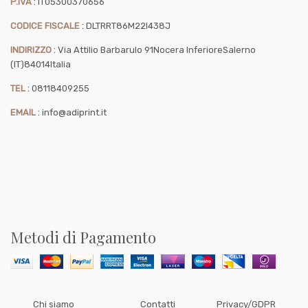
:
P.IVA
IT05300370656
:
CODICE FISCALE
DLTRRT86M22I438J
:
INDIRIZZO
Via Attilio Barbarulo 91
Nocera Inferiore
Salerno
(IT)
84014
Italia
:
TEL
08118409255
:
EMAIL
info@adiprint.it
Metodi di Pagamento
Chi siamo
Cont
atti
Privacy/GDPR